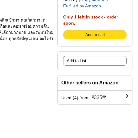
Fulfilled by Amazon
Only 1 left in stock - order
่คลิกเข้ามา คุณก็สามารถ
soon.
ือถือและคอม พร้อมความลื่น
ให้เลือกมากมาย และระบบใหม่
Add to cart
่อง ทุกครั้งที่คุณเล่น จะได้รับ
Add to List
Other sellers on Amazon
$
335
99
Used (4) from