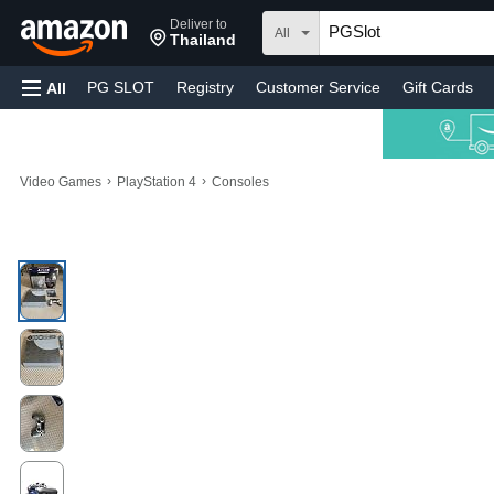
Deliver to
All
Thailand
PG SLOT
Registry
Customer Service
Gift Cards
All
›
›
Video Games
PlayStation 4
Consoles