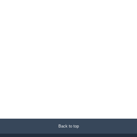
Back to top