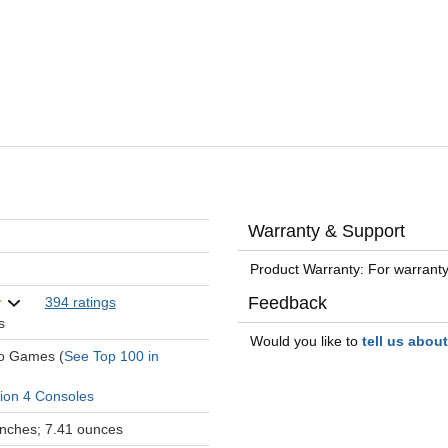
Warranty & Support
Product Warranty: For warranty
Feedback
394 ratings
s
Would you like to
tell us abou
eo Games (
See Top 100 in
tion 4 Consoles
 inches; 7.41 ounces