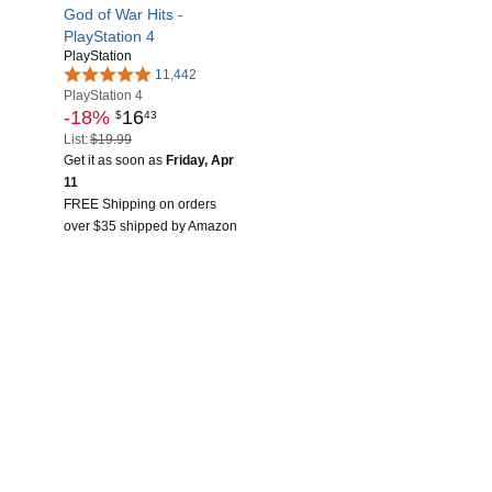
God of War Hits -
PlayStation 4
PlayStation
11,442
PlayStation 4
-18%
16
$
43
List:
$19.99
Get it as soon as
Friday, Apr
11
FREE Shipping on orders
over $35 shipped by Amazon