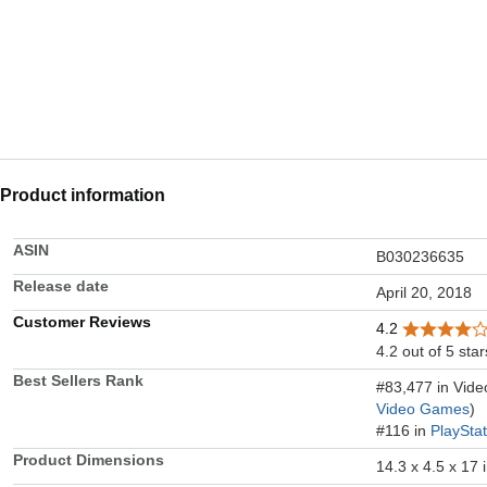
Product information
ASIN
B030236635
Release date
April 20, 2018
Customer Reviews
4.2
4.2 out of 5 star
Best Sellers Rank
#83,477 in Vid
Video Games
)
#116 in
PlaySta
Product Dimensions
14.3 x 4.5 x 17