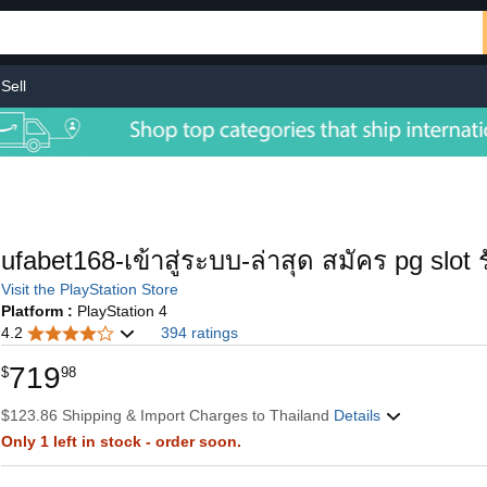
Sell
ufabet168-เข้าสู่ระบบ-ล่าสุด สมัคร pg slot
Visit the PlayStation Store
Platform :
PlayStation 4
4.2
394 ratings
719
$
98
$123.86 Shipping & Import Charges to Thailand
Details
Only 1 left in stock - order soon.