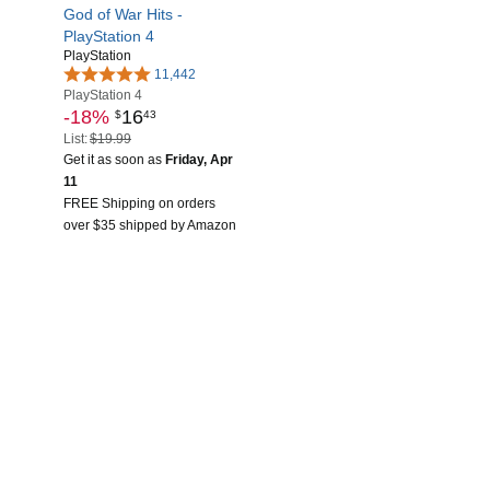
God of War Hits -
PlayStation 4
PlayStation
11,442
PlayStation 4
-18%
16
$
43
List:
$19.99
Get it as soon as
Friday, Apr
11
FREE Shipping on orders
over $35 shipped by Amazon