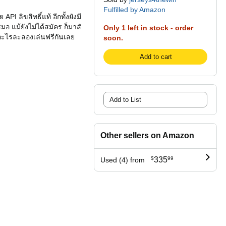
Fulfilled by Amazon
 ลิขสิทธิ์แท้ อีกทั้งยังมี
สมอ แม้ยังไม่ได้สมัคร ก็มาสั
Only 1 left in stock - order
ะไรละลองเล่นฟรีกันเลย
soon.
Add to cart
Add to List
Other sellers on Amazon
$
335
99
Used (4) from