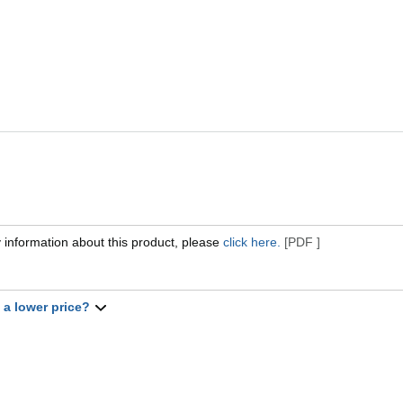
 information about this product, please
click here.
[PDF ]
t a lower price?