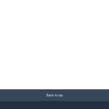
Back to top