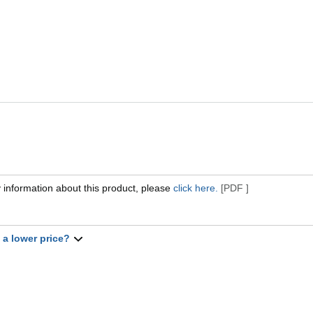
 information about this product, please
click here.
[PDF ]
t a lower price?