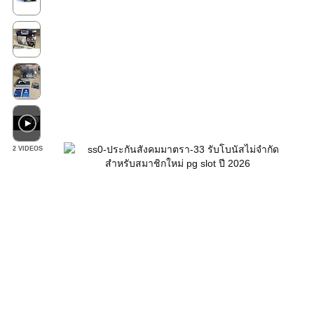
2 VIDEOS