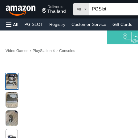
Deliver to
All
Thailand
PG SLOT
Registry
Customer Service
Gift Cards
All
›
›
Video Games
PlayStation 4
Consoles