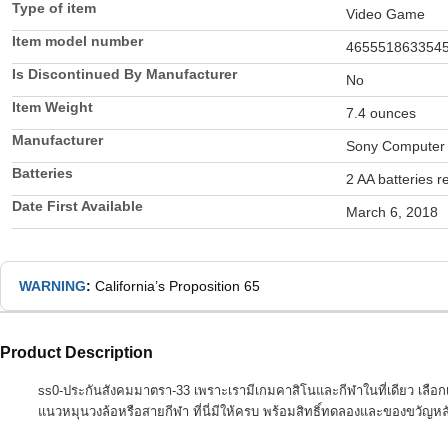
Type of item
Video Game
Item model number
465551863354
Is Discontinued By Manufacturer
No
Item Weight
7.4 ounces
Manufacturer
Sony Computer 
Batteries
2 AA batteries r
Date First Available
March 6, 2018
WARNING
:
California’s Proposition 65
Product Description
ss0-ประกันสังคมมาตรา-33 เพราะเรามีเกมคาสิโนและกีฬาในที่เดียว เลือ
แนวหมุนวงล้อหรือสายกีฬา ที่นี่มีให้ครบ พร้อมสิทธิ์ทดลองและของขวัญหล