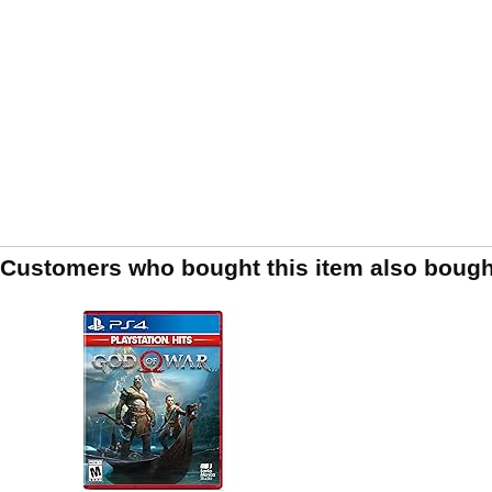
Customers who bought this item also bough