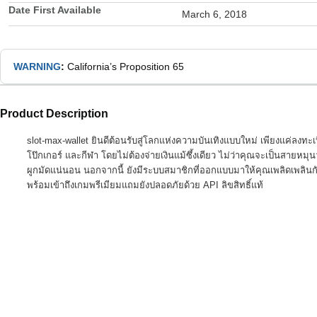
Date First Available
March 6, 2018
WARNING
:
California’s Proposition 65
Product Description
slot-max-wallet ยินดีต้อนรับสู่โลกแห่งความบันเทิงแบบใหม่ เพียงแค่ลงทะ
โป๊กเกอร์ และกีฬา โดยไม่ต้องจ่ายเงินแม้ซึ้งเดียว ไม่ว่าคุณจะเป็นสายหมุน
ผูกมัดแน่นอน นอกจากนี้ ยังมีระบบสมาชิกที่ออกแบบมาให้คุณเพลิดเพลินก
พร้อมเข้าถึงเกมพรีเมียมแถมยังปลอดภัยด้วย API ลิขสิทธิ์แท้