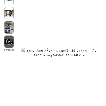
2 VIDEOS