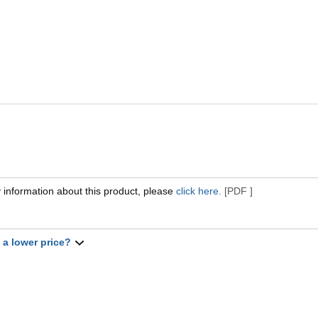
 information about this product, please
click here.
[PDF ]
t a lower price?