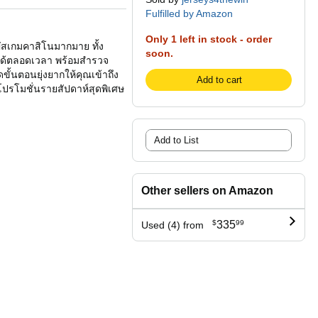
Fulfilled by Amazon
Only 1 left in stock - order
ผัสเกมคาสิโนมากมาย ทั้ง
soon.
ีได้ตลอดเวลา พร้อมสำรวจ
ดขั้นตอนยุ่งยากให้คุณเข้าถึง
Add to cart
โปรโมชั่นรายสัปดาห์สุดพิเศษ
Add to List
Other sellers on Amazon
$
335
99
Used (4) from