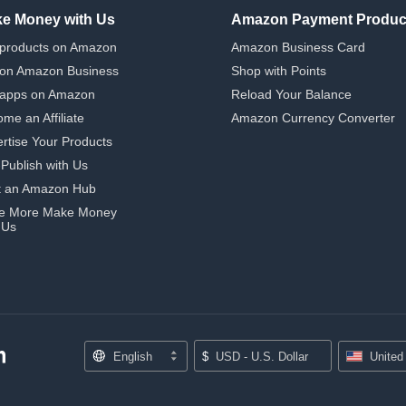
e Money with Us
Amazon Payment Produc
 products on Amazon
Amazon Business Card
 on Amazon Business
Shop with Points
 apps on Amazon
Reload Your Balance
me an Affiliate
Amazon Currency Converter
rtise Your Products
-Publish with Us
t an Amazon Hub
e More Make Money
 Us
English
$
USD - U.S. Dollar
United