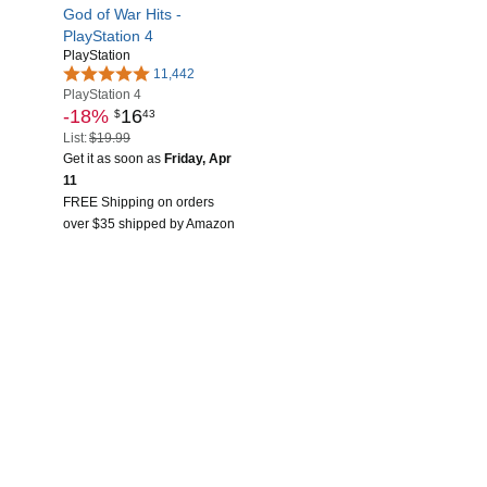
God of War Hits -
PlayStation 4
PlayStation
11,442
PlayStation 4
-18%
16
$
43
List:
$19.99
Get it as soon as
Friday, Apr
11
FREE Shipping on orders
over $35 shipped by Amazon