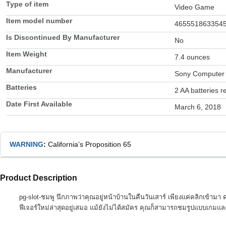
Type of item
Video Game
Item model number
465551863354
Is Discontinued By Manufacturer
No
Item Weight
7.4 ounces
Manufacturer
Sony Computer 
Batteries
2 AA batteries r
Date First Available
March 6, 2018
WARNING
:
California’s Proposition 65
Product Description
pg-slot-ชมพู นึกภาพว่าคุณอยู่หน้าบ้านในคืนวันเสาร์ เพียงแค่คลิกเข้ามา ค
ฟีเจอร์ใหม่ล่าสุดอยู่เสมอ แม้ยังไม่ได้สมัคร คุณก็สามารถชมรูปแบบเกมแ