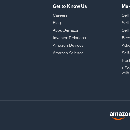
Get to Know Us
Mak
Careers
Sell
Blog
Sell
About Amazon
Sell
Investor Relations
Beco
Amazon Devices
Adve
Amazon Science
Self
Hos
›
Se
with