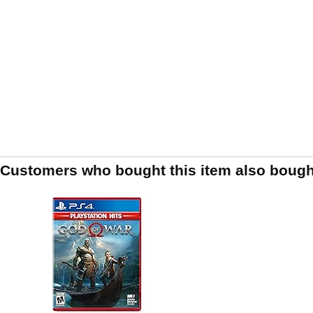
Customers who bought this item also bough