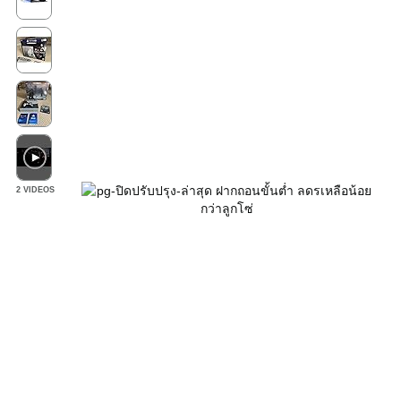
2 VIDEOS