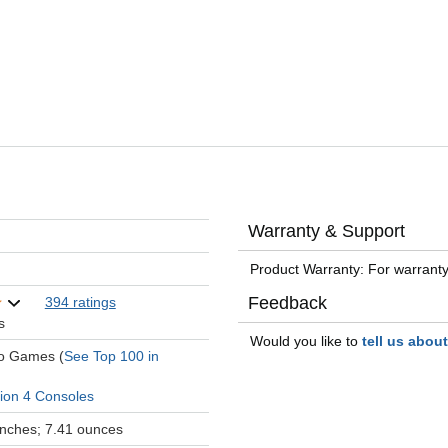
Warranty & Support
Product Warranty: For warranty
Feedback
394 ratings
s
Would you like to
tell us abou
eo Games (
See Top 100 in
tion 4 Consoles
 inches; 7.41 ounces