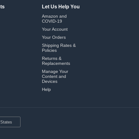
ts
Let Us Help You
Amazon and
COVID-19
Your Account
Your Orders
Shipping Rates &
Policies
Returns &
Replacements
Manage Your
Content and
Devices
Help
 States