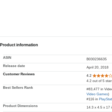
Product information
ASIN
B030236635
Release date
April 20, 2018
Customer Reviews
4.2
4.2 out of 5 star
Best Sellers Rank
#83,477 in Vid
Video Games
)
#116 in
PlaySta
Product Dimensions
14.3 x 4.5 x 17