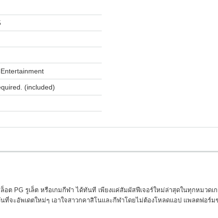
5
Entertainment
equired. (included)
สล็อต PG รูเล็ต หรือเกมกีฬา ได้ทันที เพียงแค่สัมผัสฟีเจอร์ใหม่ล่าสุดในทุกห
ยวันที่จะอัพเดตใหม่ๆ เอาใจสาวกคาสิโนและกีฬาโดยไม่ต้องโหลดแอป แพลตฟอร์มข