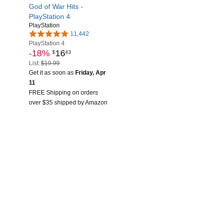
God of War Hits -
PlayStation 4
PlayStation
11,442
PlayStation 4
-18%
16
$
43
List:
$19.99
Get it as soon as
Friday, Apr
11
FREE Shipping on orders
over $35 shipped by Amazon