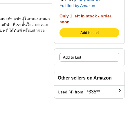
Fulfilled by Amazon
Only 1 left in stock - order
คุณจะก้าวเข้าสู่โลกของเกมคา
soon.
เกมกีฬา ที่เรามั่นใจว่าจะตอบ
ฟรี ได้ทันที พร้อมสำรวจ
Add to cart
Add to List
Other sellers on Amazon
$
335
99
Used (4) from