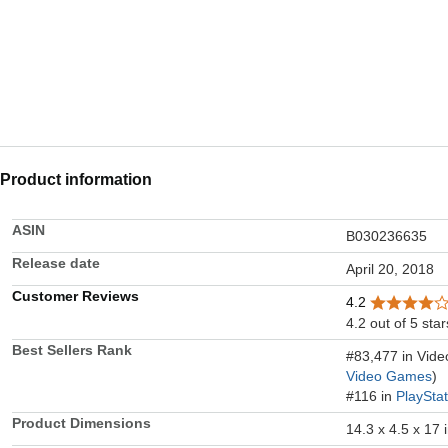
Product information
ASIN
B030236635
Release date
April 20, 2018
Customer Reviews
4.2
4.2 out of 5 star
Best Sellers Rank
#83,477 in Vid
Video Games
)
#116 in
PlaySta
Product Dimensions
14.3 x 4.5 x 17