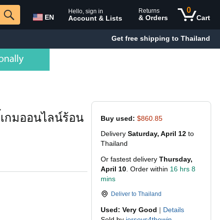
0
Returns
Hello, sign in
EN
& Orders
Cart
Account & Lists
Get free shipping to Thailand
ี้เกมออนไลน์ร้อน
Buy used:
$860.85
Delivery
Saturday, April 12
to
Thailand
Or fastest delivery
Thursday,
April 10
. Order within
16 hrs 8
mins
Deliver to
Thailand
Used: Very Good
|
Details
Sold by
jerseys4thewin