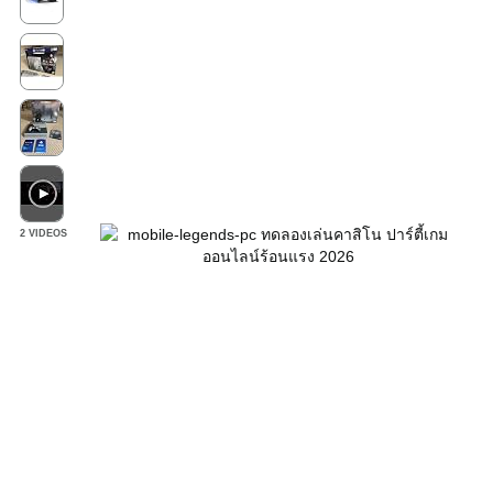
2 VIDEOS