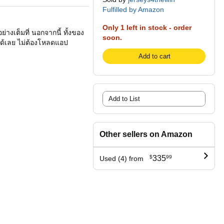
Fulfilled by Amazon
Only 1 left in stock - order
างเต็มที่ นอกจากนี้ ทั้งของ
soon.
ได้เลย ไม่ต้องโหลดแอป
Add to cart
Add to List
Other sellers on Amazon
$
335
99
Used (4) from