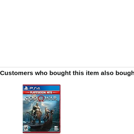
Customers who bought this item also bough