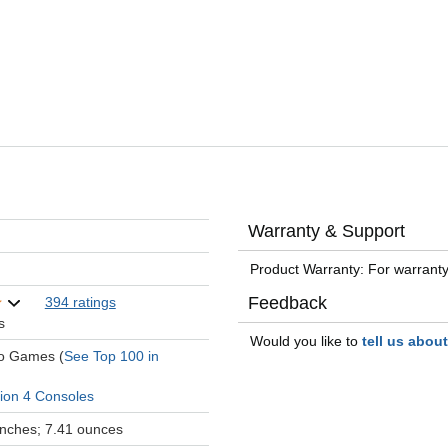
Warranty & Support
Product Warranty: For warranty
Feedback
394 ratings
s
Would you like to
tell us abou
eo Games (
See Top 100 in
tion 4 Consoles
 inches; 7.41 ounces