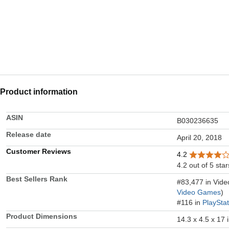
Product information
ASIN
B030236635
Release date
April 20, 2018
Customer Reviews
4.2
4.2 out of 5 star
Best Sellers Rank
#83,477 in Vid
Video Games
)
#116 in
PlaySta
Product Dimensions
14.3 x 4.5 x 17