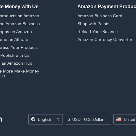
e Money with Us
Amazon Payment Produc
 products on Amazon
Amazon Business Card
 on Amazon Business
Shop with Points
 apps on Amazon
Reload Your Balance
me an Affiliate
Amazon Currency Converter
rtise Your Products
-Publish with Us
t an Amazon Hub
e More Make Money
 Us
English
$
USD - U.S. Dollar
United