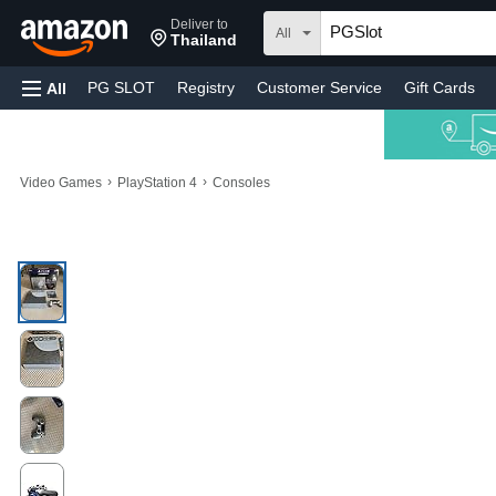
Deliver to
All
Thailand
PG SLOT
Registry
Customer Service
Gift Cards
All
›
›
Video Games
PlayStation 4
Consoles