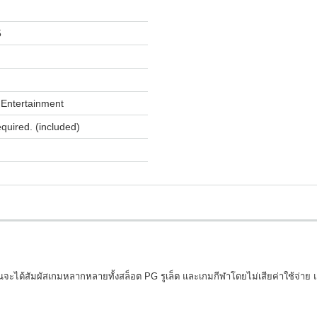
5
Entertainment
equired. (included)
คุณจะได้สัมผัสเกมหลากหลายทั้งสล็อต PG รูเล็ต และเกมกีฬาโดยไม่เสียค่าใช้จ่า