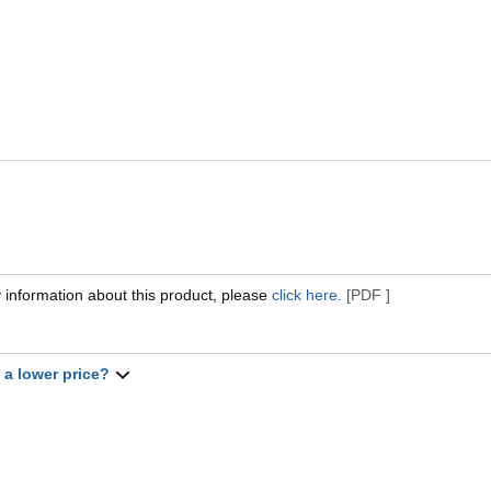
 information about this product, please
click here.
[PDF ]
t a lower price?