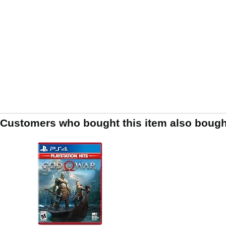
Customers who bought this item also bough