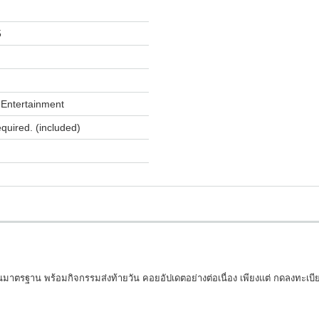
5
Entertainment
equired. (included)
นใจในมาตรฐาน พร้อมกิจกรรมส่งท้ายวัน คอยอัปเดตอย่างต่อเนื่อง เพียงแต่ กดลงทะเบี