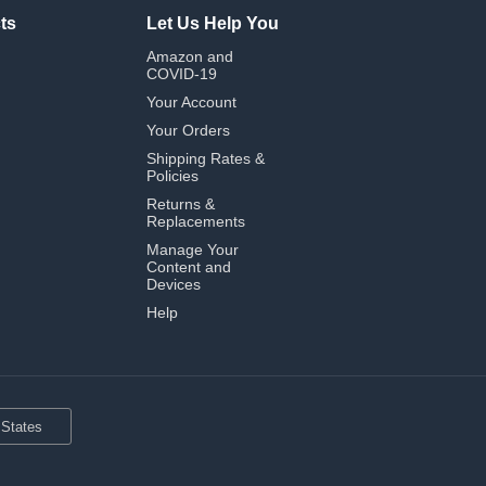
ts
Let Us Help You
Amazon and
COVID-19
Your Account
Your Orders
Shipping Rates &
Policies
Returns &
Replacements
Manage Your
Content and
Devices
Help
 States