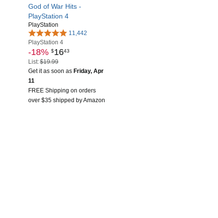
God of War Hits -
PlayStation 4
PlayStation
11,442
PlayStation 4
-18%
16
$
43
List:
$19.99
Get it as soon as
Friday, Apr
11
FREE Shipping on orders
over $35 shipped by Amazon