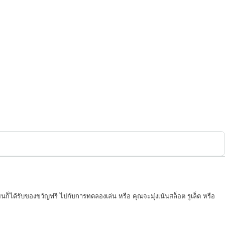
ยนก็ได้รับของขวัญฟรี ไปกับการทดลองเล่น หรือ คุณจะมุ่งเน้นสล็อต รูเล็ต หรือ