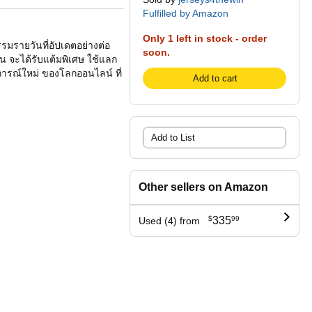
Fulfilled by Amazon
Only 1 left in stock - order
รรมรายวันที่อัปเดตอย่างต่อ
soon.
ล่น จะได้รับแต้มพิเศษ ใช้แลก
สบการณ์ใหม่ ของโลกออนไลน์ ที่
Add to cart
Add to List
Other sellers on Amazon
$
335
99
Used (4) from