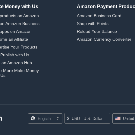
e Money with Us
Amazon Payment Produc
 products on Amazon
Amazon Business Card
 on Amazon Business
Shop with Points
 apps on Amazon
Reload Your Balance
me an Affiliate
Amazon Currency Converter
rtise Your Products
-Publish with Us
t an Amazon Hub
e More Make Money
 Us
English
$
USD - U.S. Dollar
United