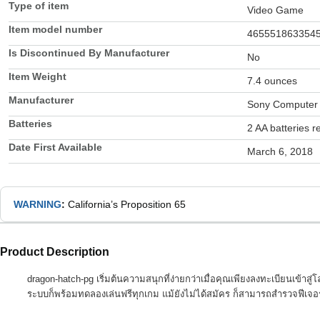
Type of item
Video Game
Item model number
465551863354
Is Discontinued By Manufacturer
No
Item Weight
7.4 ounces
Manufacturer
Sony Computer 
Batteries
2 AA batteries r
Date First Available
March 6, 2018
WARNING
:
California’s Proposition 65
Product Description
dragon-hatch-pg เริ่มต้นความสนุกที่ง่ายกว่าเมื่อคุณเพียงลงทะเบียนเข้
ระบบก็พร้อมทดลองเล่นฟรีทุกเกม แม้ยังไม่ได้สมัคร ก็สามารถสำรวจฟีเจอร์