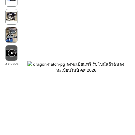
2 VIDEOS