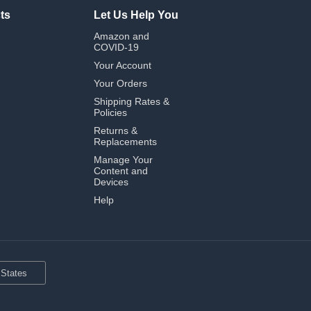
ts
Let Us Help You
Amazon and
COVID-19
Your Account
Your Orders
Shipping Rates &
Policies
Returns &
Replacements
Manage Your
Content and
Devices
Help
 States