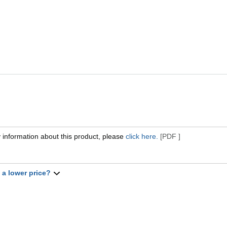
 information about this product, please
click here.
[PDF ]
t a lower price?