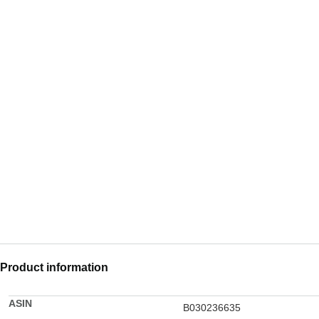
Product information
ASIN
B030236635