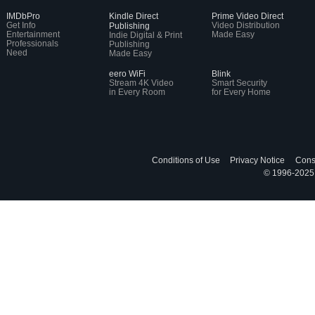
IMDbPro
Kindle Direct
Prime Video Direct
Get Info
Video Distribution
Publishing
Entertainment
Made Easy
Indie Digital & Print
Professionals
Publishing
Need
Made Easy
eero WiFi
Blink
Stream 4K Video
Smart Security
in Every Room
for Every Home
Conditions of Use
Privacy Notice
Cons
© 1996-2025, 