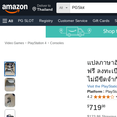
Deliver to
All
Thailand
PG SLOT
Registry
Customer Service
Gift Cards
S
All
›
›
Video Games
PlayStation 4
Consoles
แปลภาษาอั
ฟรี ลงทะเบ
ไม่มีขีดจำ
Visit the PlayStat
Platform :
PlaySt
4.2
719
$
98
$123.86 Shipping