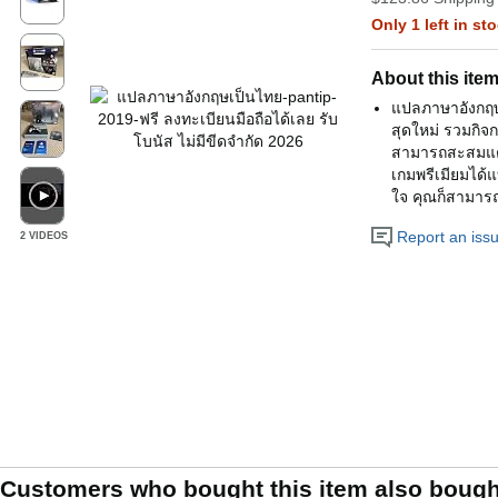
Only 1 left in st
About this ite
แปลภาษาอังกฤษเ
สุดใหม่ รวมกิจก
สามารถสะสมแต้ม
เกมพรีเมียมได้แ
ใจ คุณก็สามาร
Report an issue
2 VIDEOS
Customers who bought this item also bough