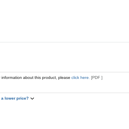
 information about this product, please
click here.
[PDF ]
t a lower price?