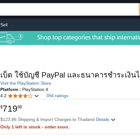
Sell
เบ็ต ใช้บัญชี PayPal และธนาคารชำระเงินไ
Visit the PlayStation Store
Platform :
PlayStation 4
4.2
394 ratings
719
$
98
$123.86 Shipping & Import Charges to Thailand
Details
Only 1 left in stock - order soon.