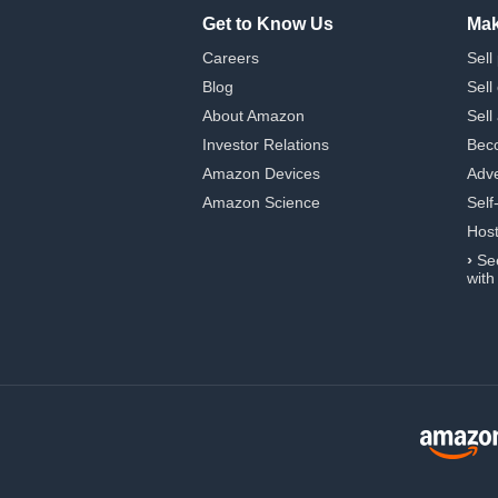
Get to Know Us
Mak
Careers
Sell
Blog
Sell
About Amazon
Sell
Investor Relations
Beco
Amazon Devices
Adve
Amazon Science
Self
Hos
›
Se
with