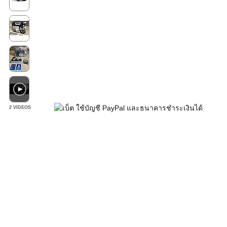
2 VIDEOS