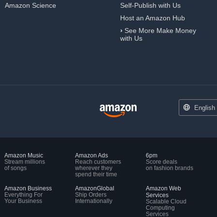
Amazon Science
Self-Publish with Us
Host an Amazon Hub
›
See More Make Money
with Us
English
Amazon Music
Amazon Ads
6pm
Stream millions
Reach customers
Score deals
of songs
wherever they
on fashion brands
spend their time
Amazon Business
AmazonGlobal
Amazon Web
Everything For
Ship Orders
Services
Your Business
Internationally
Scalable Cloud
Computing
Services