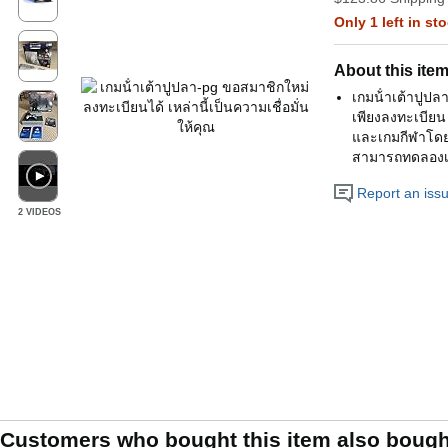
Only 1 left in st
About this ite
เกมน้ําเต้าปูปล
เพียงลงทะเบียน
และเกมกีฬาโดยไ
สามารถทดลองเล่
Report an issue
2 VIDEOS
Customers who bought this item also bough