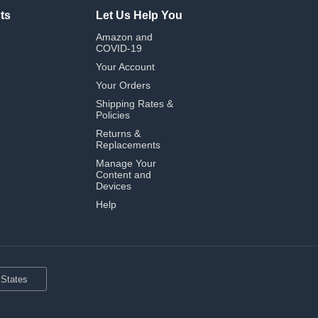
ts
Let Us Help You
Amazon and
COVID-19
Your Account
Your Orders
Shipping Rates &
Policies
Returns &
Replacements
Manage Your
Content and
Devices
Help
 States