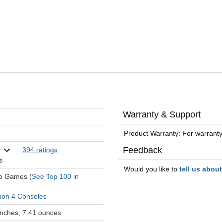
Warranty & Support
Product Warranty: For warranty
Feedback
394 ratings
s
Would you like to
tell us abou
eo Games (
See Top 100 in
tion 4 Consoles
 inches; 7.41 ounces