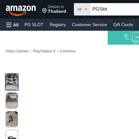
Deliver to
All
Thailand
PG SLOT
Registry
Customer Service
Gift Cards
All
›
›
Video Games
PlayStation 4
Consoles