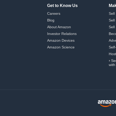
Get to Know Us
Mak
Careers
Sell
Blog
Sell
About Amazon
Sell
Investor Relations
Beco
Amazon Devices
Adve
Amazon Science
Self
Hos
›
Se
with