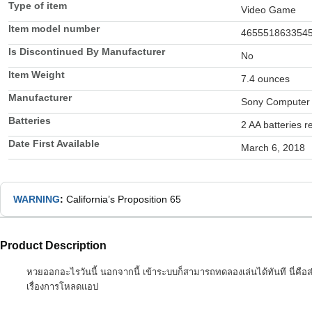
Type of item
Video Game
Item model number
465551863354
Is Discontinued By Manufacturer
No
Item Weight
7.4 ounces
Manufacturer
Sony Computer 
Batteries
2 AA batteries r
Date First Available
March 6, 2018
WARNING
:
California’s Proposition 65
Product Description
หวยออกอะไรวันนี้ นอกจากนี้ เข้าระบบก็สามารถทดลองเล่นได้ทันที นี่คือ
เรื่องการโหลดแอป