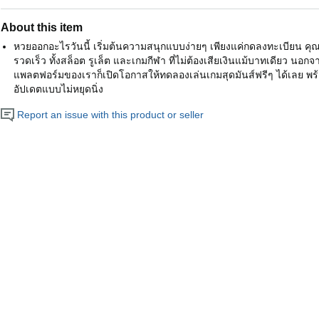
About this item
หวยออกอะไรวันนี้ เริ่มต้นความสนุกแบบง่ายๆ เพียงแค่กดลงทะเบียน คุณ
รวดเร็ว ทั้งสล็อต รูเล็ต และเกมกีฬา ที่ไม่ต้องเสียเงินแม้บาทเดียว นอกจา
แพลตฟอร์มของเราก็เปิดโอกาสให้ทดลองเล่นเกมสุดมันส์ฟรีๆ ได้เลย พร้อ
อัปเดตแบบไม่หยุดนิ่ง
Report an issue with this product or seller