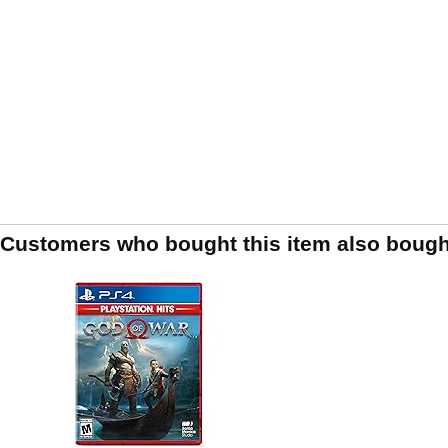
Customers who bought this item also bough