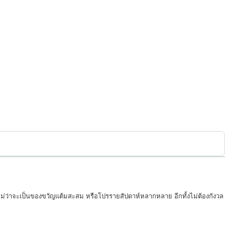
 ไม่ว่าจะเป็นของขวัญแต้มสะสม หรือโปรรายสัปดาห์หลากหลาย อีกทั้งไม่ต้องกังวล