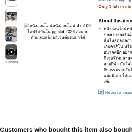
Only 1 left in st
About this ite
หนังออนไลน์หนั
ของเรารองรับมื
ลื่นไหลตลอดการ
เกมคาสิโน หรื
อนาคตอีก อยากล
ฟีเจอร์ใหม่ล่าสุ
2 VIDEOS
สายกีฬา มั่นใจไ
กิจกรรมรายวันที่
แต้มพิเศษ ใช้แล
เพิ่ม
Report an issue
Customers who bought this item also bough