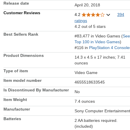
Release date
April 20, 2018
Customer Reviews
4.2
394
ratings
4.2 out of 5 stars
Best Sellers Rank
#83,477 in Video Games (
See
Top 100 in Video Games
)
#116 in
PlayStation 4 Console
Product Dimensions
14.3 x 4.5 x 17 inches; 7.41
ounces
Type of item
Video Game
Item model number
4655518633545
Is Discontinued By Manufacturer
No
Item Weight
7.4 ounces
Manufacturer
Sony Computer Entertainmen
Batteries
2 AA batteries required.
(included)