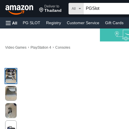
Deliver to
All
Thailand
PG SLOT
Registry
Customer Service
Gift Cards
All
›
›
Video Games
PlayStation 4
Consoles