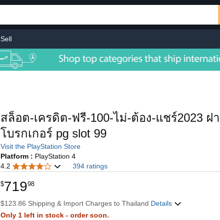
Sell
สล็อต-เครดิต-ฟรี-100-ไม่-ต้อง-แชร์2023 
โบรกเกอร์ pg slot 99
Visit the PlayStation Store
Platform :
PlayStation 4
4.2
394 ratings
719
$
98
$123.86 Shipping & Import Charges to Thailand
Details
Only 1 left in stock - order soon.