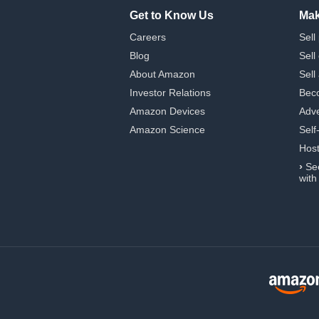
Get to Know Us
Mak
Careers
Sell
Blog
Sell
About Amazon
Sell
Investor Relations
Beco
Amazon Devices
Adve
Amazon Science
Self
Hos
›
Se
with