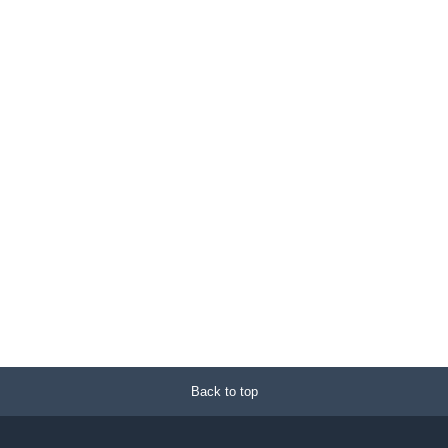
Back to top