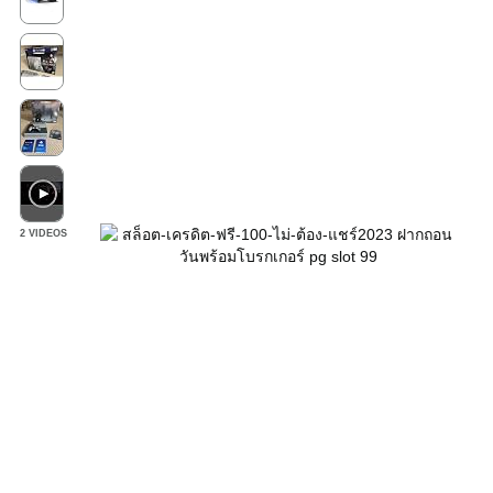
2 VIDEOS