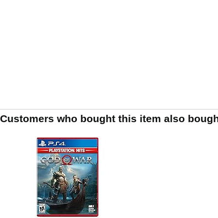
Customers who bought this item also bough