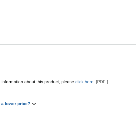
 information about this product, please
click here.
[PDF ]
t a lower price?