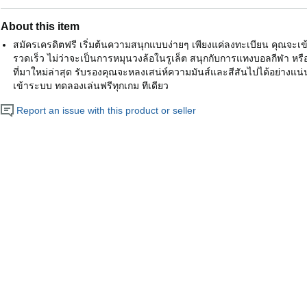
About this item
สมัครเครดิตฟรี เริ่มต้นความสนุกแบบง่ายๆ เพียงแค่ลงทะเบียน คุณจะเข
รวดเร็ว ไม่ว่าจะเป็นการหมุนวงล้อในรูเล็ต สนุกกับการแทงบอลกีฬา หรือท
ที่มาใหม่ล่าสุด รับรองคุณจะหลงเสน่ห์ความมันส์และสีสันไปได้อย่างแน่
เข้าระบบ ทดลองเล่นฟรีทุกเกม ทีเดียว
Report an issue with this product or seller