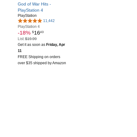
God of War Hits -
PlayStation 4
PlayStation
11,442
PlayStation 4
-18%
16
$
43
List:
$19.99
Get it as soon as
Friday, Apr
11
FREE Shipping on orders
over $35 shipped by Amazon