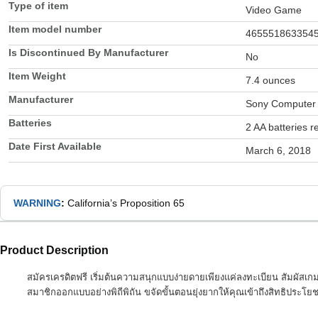
Type of item
Video Game
Item model number
465551863354
Is Discontinued By Manufacturer
No
Item Weight
7.4 ounces
Manufacturer
Sony Computer 
Batteries
2 AA batteries r
Date First Available
March 6, 2018
WARNING
:
California’s Proposition 65
Product Description
สมัครเครดิตฟรี เริ่มต้นความสนุกแบบง่ายดายเพียงแค่ลงทะเบียน สัมผัสเกม
สมาชิกออกแบบอย่างพิถีพิถัน ขจัดขั้นตอนยุ่งยากให้คุณเข้าถึงสิทธิประโย