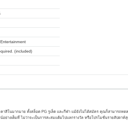
5
Entertainment
equired. (included)
คาสิโนมากมาย ทั้งสล็อต PG รูเล็ต และกีฬา แม้ยังไม่ได้สมัคร คุณก็สามารถทดลอ
ชน์อย่างเต็มที่ ไม่ว่าจะเป็นการสะสมแต้มไปแลกรางวัล หรือโปรโมชั่นรายสัปดาห์ส