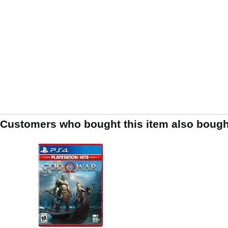
Customers who bought this item also bough