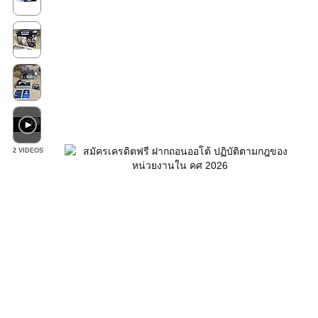
2 VIDEOS