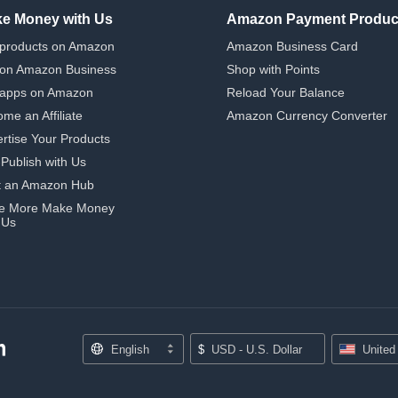
e Money with Us
Amazon Payment Produc
 products on Amazon
Amazon Business Card
 on Amazon Business
Shop with Points
 apps on Amazon
Reload Your Balance
me an Affiliate
Amazon Currency Converter
rtise Your Products
-Publish with Us
t an Amazon Hub
e More Make Money
 Us
English
$
USD - U.S. Dollar
United