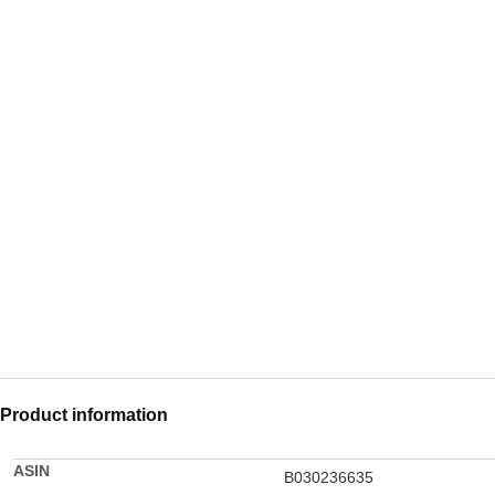
Product information
ASIN
B030236635