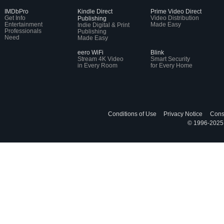
IMDbPro
Kindle Direct
Prime Video Direct
Get Info
Video Distribution
Publishing
Entertainment
Made Easy
Indie Digital & Print
Professionals
Publishing
Need
Made Easy
eero WiFi
Blink
Stream 4K Video
Smart Security
in Every Room
for Every Home
Conditions of Use
Privacy Notice
Cons
© 1996-2025, 