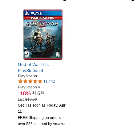
God of War Hits -
PlayStation 4
PlayStation
11,442
PlayStation 4
-18%
16
$
43
List:
$19.99
Get it as soon as
Friday, Apr
11
FREE Shipping on orders
over $35 shipped by Amazon