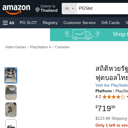
Deliver to
All
Thailand
PG SLOT
Registry
Customer Service
Gift Cards
S
All
›
›
Video Games
PlayStation 4
Consoles
สถิติหวยรัฐ
ฟุตบอลไทย
Visit the PlayStat
Platform :
PlaySt
4.2
719
$
98
$123.86 Shipping
Only 1 left in st