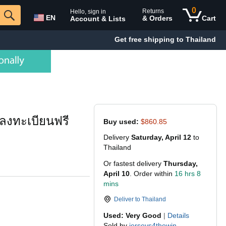
0
Returns
Hello, sign in
EN
& Orders
Cart
Account & Lists
Get free shipping to Thailand
 ลงทะเบียนฟรี
Buy used:
$860.85
Delivery
Saturday, April 12
to
Thailand
Or fastest delivery
Thursday,
April 10
. Order within
16 hrs 8
mins
Deliver to
Thailand
Used: Very Good
|
Details
Sold by
jerseys4thewin