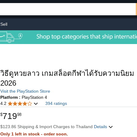
Sell
วิธีดูหวยลาว เกมสล็อตกีฬาได้รับความนิยม
2026
Visit the PlayStation Store
Platform :
PlayStation 4
4.2
394 ratings
719
$
98
$123.86 Shipping & Import Charges to Thailand
Details
Only 1 left in stock - order soon.