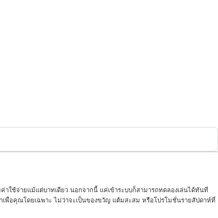
ยค่าใช้จ่ายแม้แต่บาทเดียว นอกจากนี้ แค่เข้าระบบก็สามารถทดลองเล่นได้ทันที
าเพื่อคุณโดยเฉพาะ ไม่ว่าจะเป็นของขวัญ แต้มสะสม หรือโปรโมชั่นรายสัปดาห์ที่