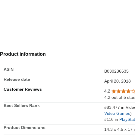
Product information
ASIN
B030236635
Release date
April 20, 2018
Customer Reviews
4.2
4.2 out of 5 star
Best Sellers Rank
#83,477 in Vid
Video Games
)
#116 in
PlaySta
Product Dimensions
14.3 x 4.5 x 17