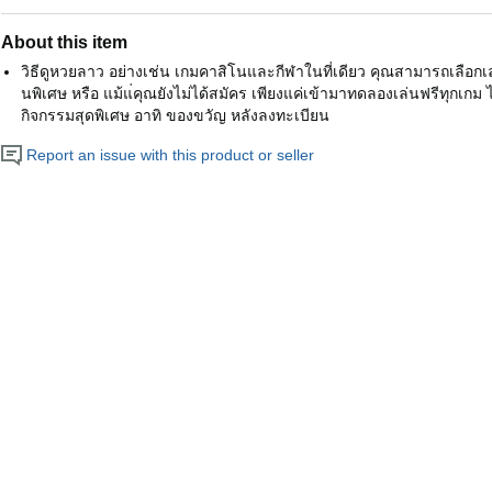
About this item
วิธีดูหวยลาว อย่างเช่น เกมคาสิโนและกีฬาในที่เดียว คุณสามารถเลือกเ
นพิเศษ หรือ แม้แ่คุณยังไม่ได้สมัคร เพียงแค่เข้ามาทดลองเล่นฟรีทุกเกม ได
กิจกรรมสุดพิเศษ อาทิ ของขวัญ หลังลงทะเบียน
Report an issue with this product or seller