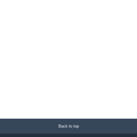
Back to top