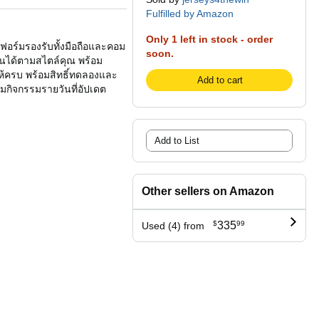
Fulfilled by Amazon
Only 1 left in stock - order
ฟอร์มรองรับทั้งมือถือและคอม
soon.
่นได้ตามสไตล์คุณ พร้อม
ห้ครบ พร้อมสิทธิ์ทดลองและ
Add to cart
อมกิจกรรมรายวันที่อัปเดต
Add to List
Other sellers on Amazon
$
335
99
Used (4) from