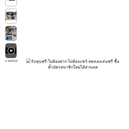
2 VIDEOS