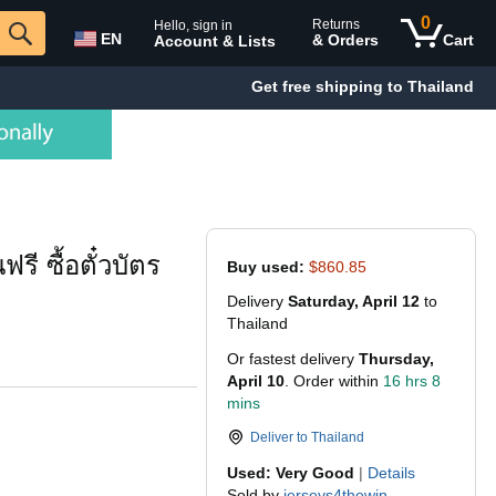
0
Returns
Hello, sign in
EN
& Orders
Cart
Account & Lists
Get free shipping to Thailand
รี ซื้อตั๋วบัตร
Buy used:
$860.85
Delivery
Saturday, April 12
to
Thailand
Or fastest delivery
Thursday,
April 10
. Order within
16 hrs 8
mins
Deliver to
Thailand
Used: Very Good
|
Details
Sold by
jerseys4thewin