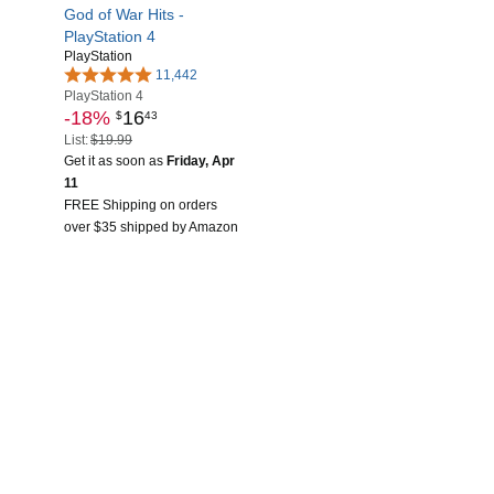
God of War Hits -
PlayStation 4
PlayStation
11,442
PlayStation 4
-18%
16
$
43
List:
$19.99
Get it as soon as
Friday, Apr
11
FREE Shipping on orders
over $35 shipped by Amazon