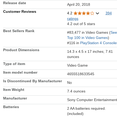
Release date
April 20, 2018
Customer Reviews
4.2
394
ratings
4.2 out of 5 stars
Best Sellers Rank
#83,477 in Video Games (
See
Top 100 in Video Games
)
#116 in
PlayStation 4 Console
Product Dimensions
14.3 x 4.5 x 17 inches; 7.41
ounces
Type of item
Video Game
Item model number
4655518633545
Is Discontinued By Manufacturer
No
Item Weight
7.4 ounces
Manufacturer
Sony Computer Entertainmen
Batteries
2 AA batteries required.
(included)