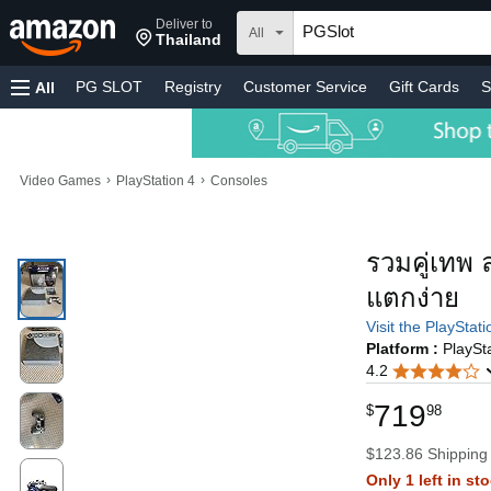
Deliver to
All
Thailand
PG SLOT
Registry
Customer Service
Gift Cards
S
All
›
›
Video Games
PlayStation 4
Consoles
รวมคู่เทพ 
แตกง่าย
Visit the PlayStat
Platform :
PlaySt
4.2
719
$
98
$123.86 Shipping
Only 1 left in st