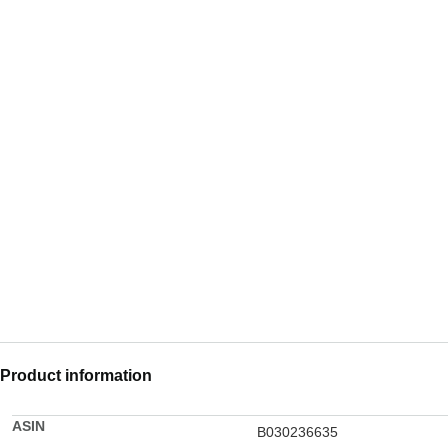
Product information
ASIN
B030236635