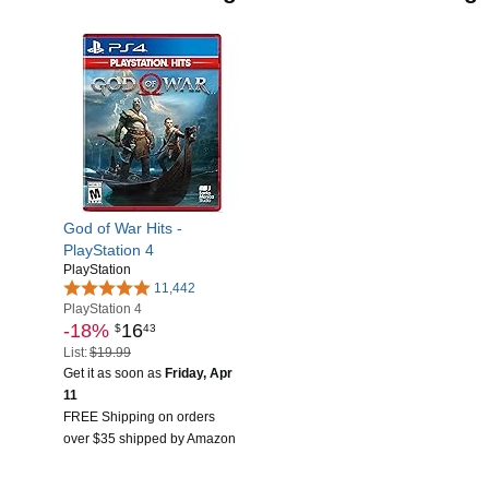
God of War Hits -
PlayStation 4
PlayStation
11,442
PlayStation 4
-18%
16
$
43
List:
$19.99
Get it as soon as
Friday, Apr
11
FREE Shipping on orders
over $35 shipped by Amazon