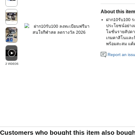
About this ite
ฝาก10รับ100 ระ
ประโยชน์อย่างเ
โมชั่นรายสัปดา
เกมคาสิโนและกี
พร้อมสะสม แต
Report an issue
2 VIDEOS
Customers who bought this item also bough