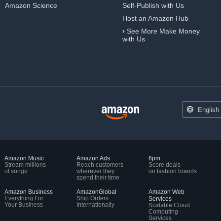
Amazon Science
Self-Publish with Us
Host an Amazon Hub
›
See More Make Money
with Us
English
Amazon Music
Amazon Ads
6pm
Stream millions
Reach customers
Score deals
of songs
wherever they
on fashion brands
spend their time
Amazon Business
AmazonGlobal
Amazon Web
Everything For
Ship Orders
Services
Your Business
Internationally
Scalable Cloud
Computing
Services