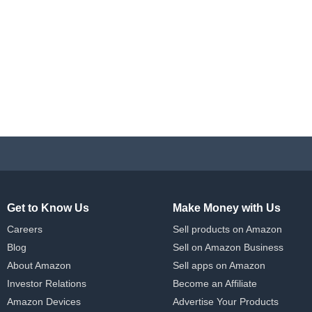
Get to Know Us
Make Money with Us
Careers
Sell products on Amazon
Blog
Sell on Amazon Business
About Amazon
Sell apps on Amazon
Investor Relations
Become an Affiliate
Amazon Devices
Advertise Your Products