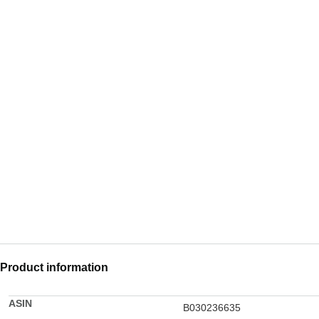
Product information
ASIN
B030236635