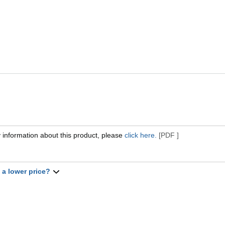
 information about this product, please
click here.
[PDF ]
t a lower price?