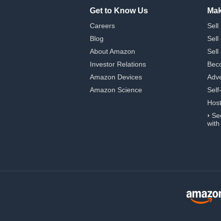
Get to Know Us
Mak
Careers
Sell
Blog
Sell
About Amazon
Sell
Investor Relations
Beco
Amazon Devices
Adve
Amazon Science
Self
Hos
›
Se
with