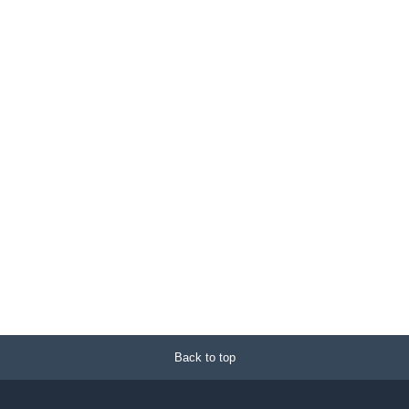
Back to top