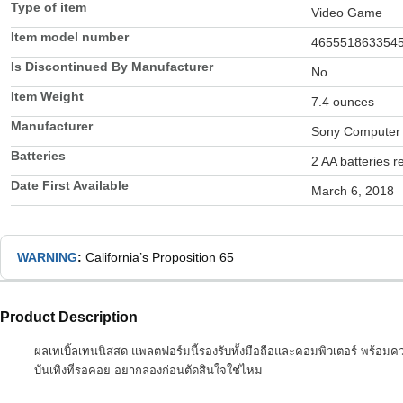
Type of item
Video Game
Item model number
465551863354
Is Discontinued By Manufacturer
No
Item Weight
7.4 ounces
Manufacturer
Sony Computer 
Batteries
2 AA batteries r
Date First Available
March 6, 2018
WARNING
:
California’s Proposition 65
Product Description
ผลเทเบิ้ลเทนนิสสด แพลตฟอร์มนี้รองรับทั้งมือถือและคอมพิวเตอร์ พร้อม
บันเทิงที่รอคอย อยากลองก่อนตัดสินใจใช่ไหม