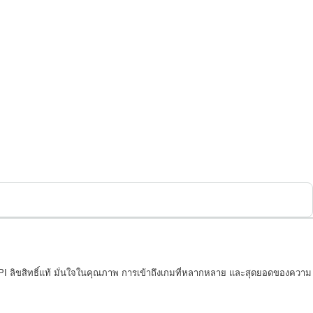
PI ลิขสิทธิ์แท้ มั่นใจในคุณภาพ การเข้าถึงเกมที่หลากหลาย และสุดยอดของความ