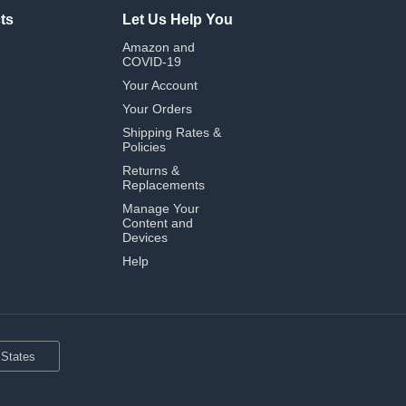
ts
Let Us Help You
Amazon and
COVID-19
Your Account
Your Orders
Shipping Rates &
Policies
Returns &
Replacements
Manage Your
Content and
Devices
Help
 States