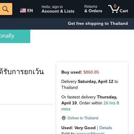
0
Returns
Hello, sign in
EN
& Orders
Cart
Account & Lists
Get free shipping to Thailand
ด้รับการยกเว้น
Buy used:
$860.85
Delivery
Saturday, April 12
to
Thailand
Or fastest delivery
Thursday,
April 10
. Order within
16 hrs 8
mins
Deliver to
Thailand
Used: Very Good
|
Details
Sold by
jerseys4thewin