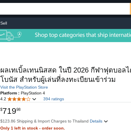
Sell
ผลเทเบิ้ลเทนนิสสด ในปี 2026 กีฬาฟุตบอลไ
โบนัส สำหรับผู้เล่นที่ลงทะเบียนเข้าร่วม
Visit the PlayStation Store
Platform :
PlayStation 4
4.2
394 ratings
719
$
98
$123.86 Shipping & Import Charges to Thailand
Details
Only 1 left in stock - order soon.