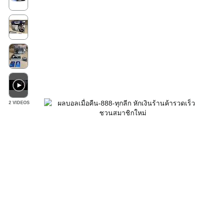
2 VIDEOS