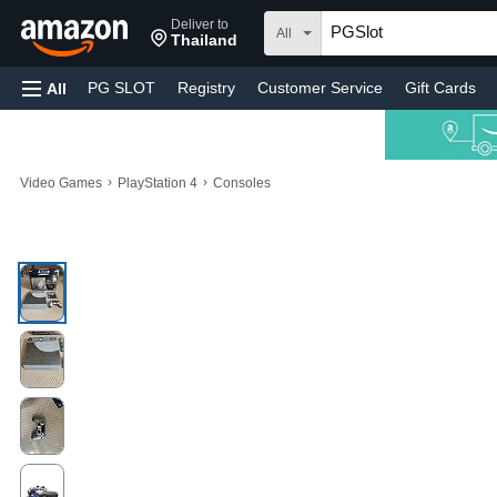
Deliver to
All
Thailand
PG SLOT
Registry
Customer Service
Gift Cards
All
›
›
Video Games
PlayStation 4
Consoles