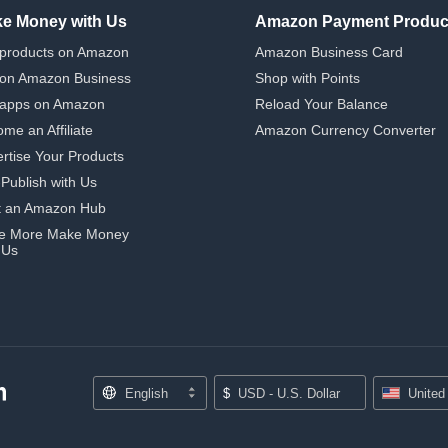
e Money with Us
Amazon Payment Produc
 products on Amazon
Amazon Business Card
 on Amazon Business
Shop with Points
 apps on Amazon
Reload Your Balance
me an Affiliate
Amazon Currency Converter
rtise Your Products
-Publish with Us
t an Amazon Hub
e More Make Money
 Us
English
$
USD - U.S. Dollar
United