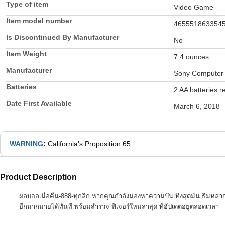
Type of item
Video Game
Item model number
465551863354
Is Discontinued By Manufacturer
No
Item Weight
7.4 ounces
Manufacturer
Sony Computer 
Batteries
2 AA batteries r
Date First Available
March 6, 2018
WARNING
:
California’s Proposition 65
Product Description
ผลบอลเมื่อคืน-888-ทุกลีก หากคุณกำลังมองหาความบันเทิงสุดมัน ธีมหลากห
อีกมากมายได้ทันที พร้อมสำรวจ ฟีเจอร์ใหม่ล่าสุด ที่อัปเดตอยู่ตลอดเวลา