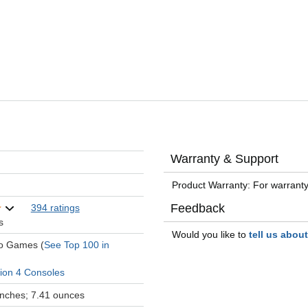
Warranty & Support
Product Warranty: For warranty
Feedback
394 ratings
s
Would you like to
tell us abou
eo Games (
See Top 100 in
tion 4 Consoles
 inches; 7.41 ounces