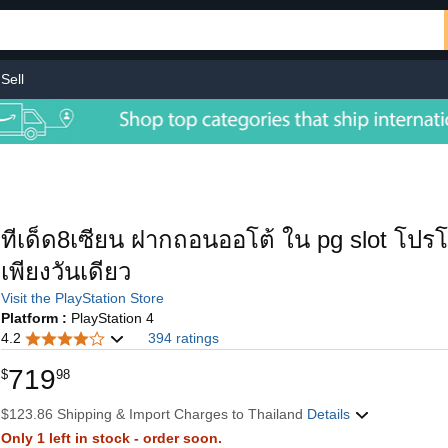
Sell
ทีเด็ด8เซียน ฝากถอนออโต้ ใน pg slot โปรโ
เพียงวันเดียว
Visit the PlayStation Store
Platform :
PlayStation 4
4.2
394 ratings
719
$
98
$123.86 Shipping & Import Charges to Thailand
Details
Only 1 left in stock - order soon.