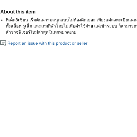
About this item
ทีเด็ด8เซียน เริ่มต้นความสนุกแบบไม่ต้องคิดเยอะ เพียงแค่ลงทะเบียน
ทั้งสล็อต รูเล็ต และเกมกีฬาโดยไม่เสียค่าใช้จ่าย แค่เข้าระบบ ก็สามารถ
สำรวจฟีเจอร์ใหม่ล่าสุดในทุกหมวดเกม
Report an issue with this product or seller