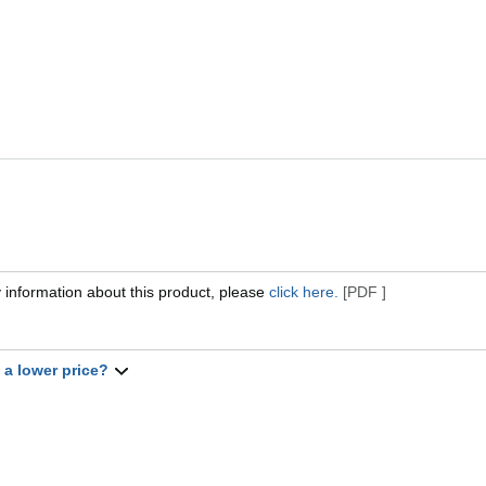
 information about this product, please
click here.
[PDF ]
t a lower price?