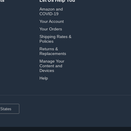
ts
Let Us Help You
Amazon and
COVID-19
Your Account
Your Orders
Shipping Rates &
Policies
Returns &
Replacements
Manage Your
Content and
Devices
Help
 States