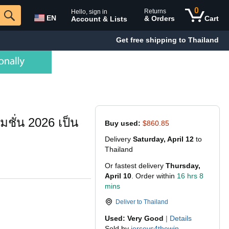
0
Returns
Hello, sign in
EN
& Orders
Cart
Account & Lists
Get free shipping to Thailand
มชั่น 2026 เป็น
Buy used:
$860.85
Delivery
Saturday, April 12
to
Thailand
Or fastest delivery
Thursday,
April 10
. Order within
16 hrs 8
mins
Deliver to
Thailand
Used: Very Good
|
Details
Sold by
jerseys4thewin