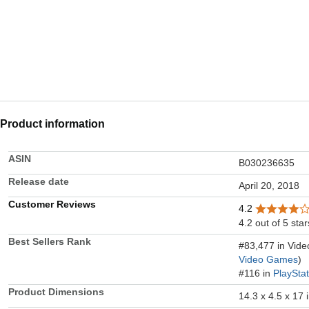
Product information
ASIN
B030236635
Release date
April 20, 2018
Customer Reviews
4.2
4.2 out of 5 star
Best Sellers Rank
#83,477 in Vid
Video Games
)
#116 in
PlaySta
Product Dimensions
14.3 x 4.5 x 17