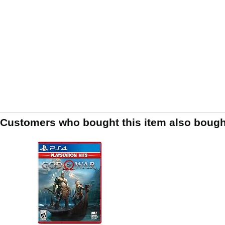
Customers who bought this item also bough