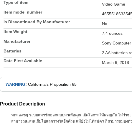
Type of item
Video Game
Item model number
465551863354
Is Discontinued By Manufacturer
No
Item Weight
7.4 ounces
Manufacturer
Sony Computer 
Batteries
2 AA batteries r
Date First Available
March 6, 2018
WARNING
:
California’s Proposition 65
Product Description
ทดลองrsg ระบบสมาชิกออกแบบมาเพื่อคุณ เปิดโอกาสให้ผจญภัย ไม่ว่าจะเป็
สามารถสะสมแต้มไปแลกรางวัลอีกด้วย แม้ยังไม่ได้สมัคร ก็สามารถมองตัวอ