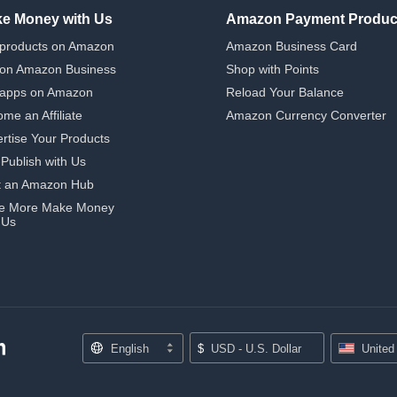
e Money with Us
Amazon Payment Produc
 products on Amazon
Amazon Business Card
 on Amazon Business
Shop with Points
 apps on Amazon
Reload Your Balance
me an Affiliate
Amazon Currency Converter
rtise Your Products
-Publish with Us
t an Amazon Hub
e More Make Money
 Us
English
$
USD - U.S. Dollar
United