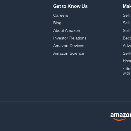
Get to Know Us
Mak
Careers
Sell
Blog
Sell
About Amazon
Sell
Investor Relations
Beco
Amazon Devices
Adve
Amazon Science
Self
Hos
›
Se
with