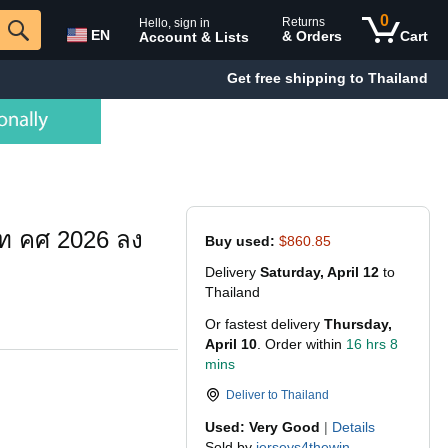
0
Returns
Hello, sign in
EN
& Orders
Cart
Account & Lists
Get free shipping to Thailand
บาท คศ 2026 ลง
Buy used:
$860.85
Delivery
Saturday, April 12
to
Thailand
Or fastest delivery
Thursday,
April 10
. Order within
16 hrs 8
mins
Deliver to
Thailand
Used: Very Good
|
Details
Sold by
jerseys4thewin