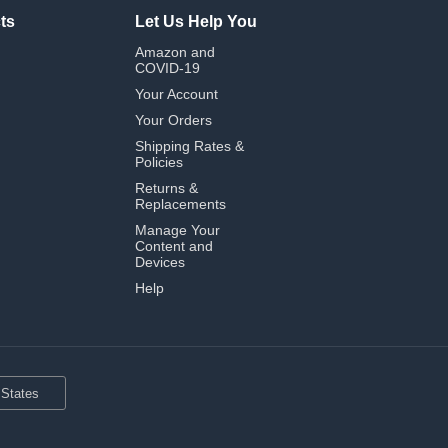
ts
Let Us Help You
Amazon and
COVID-19
Your Account
Your Orders
Shipping Rates &
Policies
Returns &
Replacements
Manage Your
Content and
Devices
Help
 States