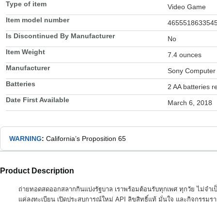
Type of item
Video Game
Item model number
465551863354
Is Discontinued By Manufacturer
No
Item Weight
7.4 ounces
Manufacturer
Sony Computer 
Batteries
2 AA batteries r
Date First Available
March 6, 2018
WARNING
:
California’s Proposition 65
Product Description
ถ่ายทอดสดออกสลากกินแบ่งรัฐบาล เราพร้อมต้อนรับทุกเพศ ทุกวัย ไม่จำเ
แค่ลงทะเบียน เปิดประสบการณ์ใหม่ API ลิขสิทธิ์แท้ มั่นใจ และกิจกรรมรายว