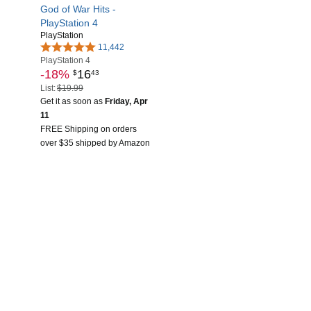
God of War Hits -
PlayStation 4
PlayStation
11,442
PlayStation 4
-18%
16
$
43
List:
$19.99
Get it as soon as
Friday, Apr
11
FREE Shipping on orders
over $35 shipped by Amazon