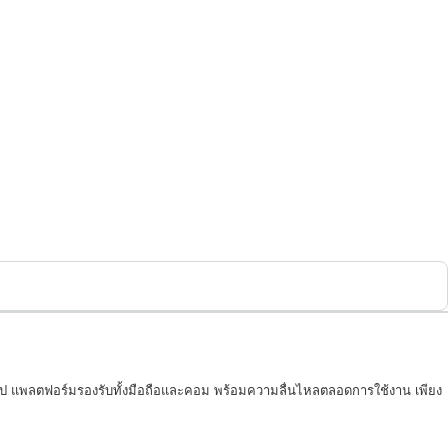
ดแอป แพลตฟอร์มรองรับทั้งมือถือและคอม พร้อมความลื่นไหลตลอดการใช้งาน เพียง