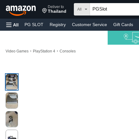
Deliver to
All
Thailand
PG SLOT
Registry
Customer Service
Gift Cards
All
›
›
Video Games
PlayStation 4
Consoles