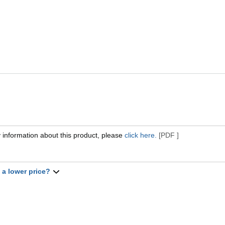
 information about this product, please
click here.
[PDF ]
t a lower price?