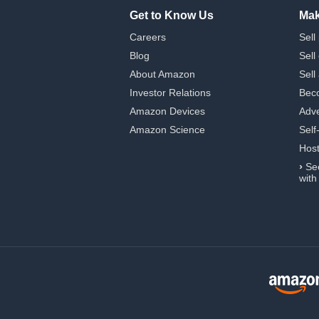
Get to Know Us
Mak
Careers
Sell
Blog
Sell
About Amazon
Sell
Investor Relations
Beco
Amazon Devices
Adve
Amazon Science
Self
Hos
›
Se
with