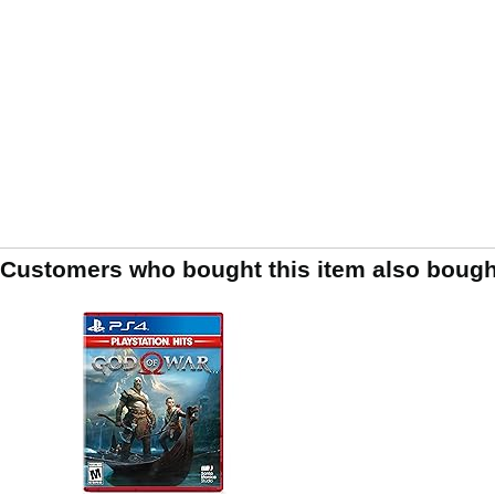
Customers who bought this item also bough