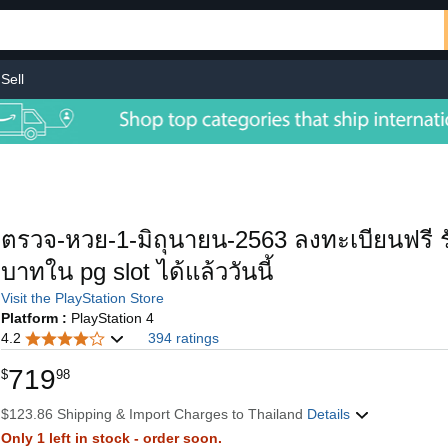
Sell
ตรวจ-หวย-1-มิถุนายน-2563 ลงทะเบียนฟรี รั
บาทใน pg slot ได้แล้ววันนี้
Visit the PlayStation Store
Platform :
PlayStation 4
4.2
394 ratings
719
$
98
$123.86 Shipping & Import Charges to Thailand
Details
Only 1 left in stock - order soon.