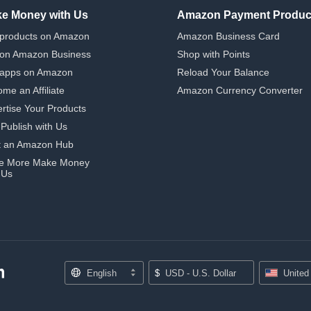
e Money with Us
Amazon Payment Produc
 products on Amazon
Amazon Business Card
 on Amazon Business
Shop with Points
 apps on Amazon
Reload Your Balance
me an Affiliate
Amazon Currency Converter
rtise Your Products
-Publish with Us
t an Amazon Hub
e More Make Money
 Us
English
$
USD - U.S. Dollar
United