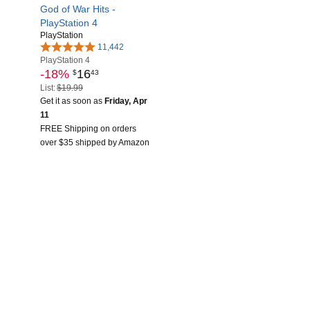
God of War Hits -
PlayStation 4
PlayStation
11,442
PlayStation 4
-18%
16
$
43
List:
$19.99
Get it as soon as
Friday, Apr
11
FREE Shipping on orders
over $35 shipped by Amazon