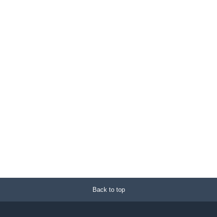
Back to top