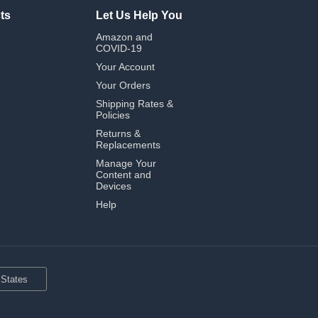
ts
Let Us Help You
Amazon and
COVID-19
Your Account
Your Orders
Shipping Rates &
Policies
Returns &
Replacements
Manage Your
Content and
Devices
Help
 States