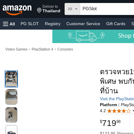
Deliver to
All
Thailand
PG SLOT
Registry
Customer Service
Gift Cards
S
All
›
›
Video Games
PlayStation 4
Consoles
ตรวจหวย1
พิเศษ พบกั
ที่บ้าน
Visit the PlayStat
Platform :
PlaySt
4.2
719
$
98
$123.86 Shipping