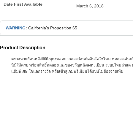
Date First Available
March 6, 2018
WARNING
:
California’s Proposition 65
Product Description
ตรวจหวยย้อนหลังปี66-ทุกงวด อยากลองก่อนตัดสินใจใช่ไหม ทดลองเล่นฟรีทุ
นี่มีให้ครบ พร้อมสิทธิ์ทดลองและของขวัญหลังลงทะเบียน ระบบใหม่ล่าสุด มั่นใ
แต้มพิเศษ ใช้แลกรางวัล หรือเข้าสู่เกมพรีเมียมได้แบบไม่ต้องจ่ายเพิ่ม