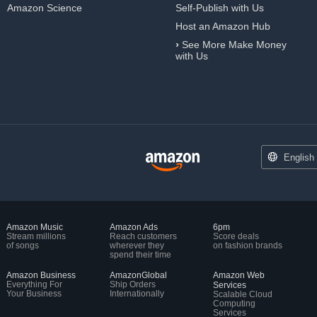
Amazon Science
Self-Publish with Us
Host an Amazon Hub
›
See More Make Money
with Us
English
Amazon Music
Amazon Ads
6pm
Stream millions
Reach customers
Score deals
of songs
wherever they
on fashion brands
spend their time
Amazon Business
AmazonGlobal
Amazon Web
Everything For
Ship Orders
Services
Your Business
Internationally
Scalable Cloud
Computing
Services