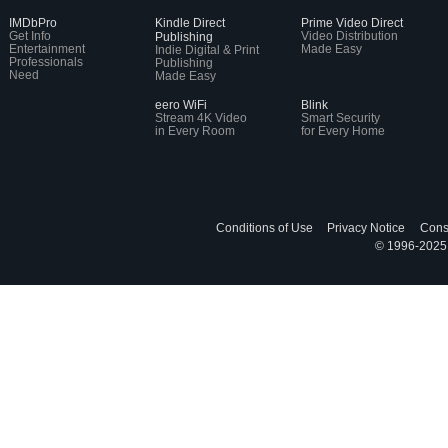
IMDbPro
Kindle Direct
Prime Video Direct
Get Info
Video Distribution
Publishing
Entertainment
Made Easy
Indie Digital & Print
Professionals
Publishing
Need
Made Easy
eero WiFi
Blink
Stream 4K Video
Smart Security
in Every Room
for Every Home
Conditions of Use
Privacy Notice
Cons
© 1996-2025, 