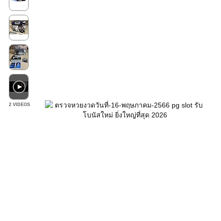
2 VIDEOS