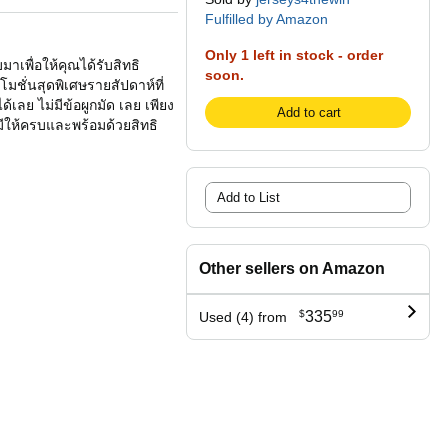
Fulfilled by Amazon
Only 1 left in stock - order
พื่อให้คุณได้รับสิทธิ
soon.
มชั่นสุดพิเศษรายสัปดาห์ที่
เลย ไม่มีข้อผูกมัด เลย เพียง
Add to cart
มีให้ครบและพร้อมด้วยสิทธิ
Add to List
Other sellers on Amazon
$
335
99
Used (4) from