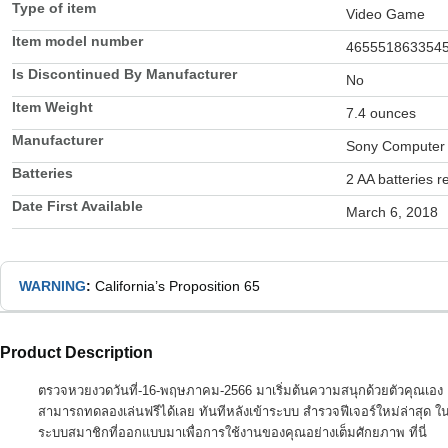
Type of item
Video Game
Item model number
465551863354
Is Discontinued By Manufacturer
No
Item Weight
7.4 ounces
Manufacturer
Sony Computer 
Batteries
2 AA batteries r
Date First Available
March 6, 2018
WARNING
:
California’s Proposition 65
Product Description
ตรวจหวยงวดวันที่-16-พฤษภาคม-2566 มาเริ่มต้นความสนุกด้วยตัวคุณเอง เพี
สามารถทดลองเล่นฟรีได้เลย ทันทีหลังเข้าระบบ สำรวจฟีเจอร์ใหม่ล่าสุด ใน
ระบบสมาชิกที่ออกแบบมาเพื่อการใช้งานของคุณอย่างเต็มศักยภาพ ที่นี่