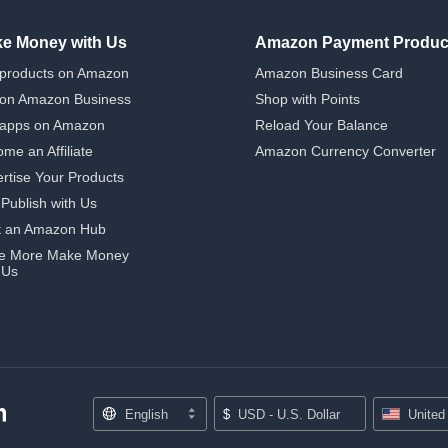
e Money with Us
Amazon Payment Produc
 products on Amazon
Amazon Business Card
 on Amazon Business
Shop with Points
 apps on Amazon
Reload Your Balance
me an Affiliate
Amazon Currency Converter
rtise Your Products
-Publish with Us
t an Amazon Hub
e More Make Money
 Us
English
$
USD - U.S. Dollar
United