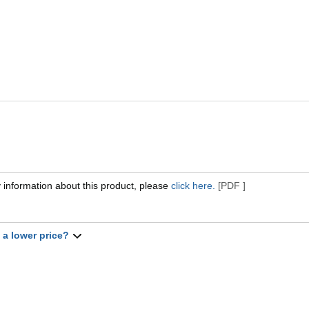
 information about this product, please
click here.
[PDF ]
t a lower price?