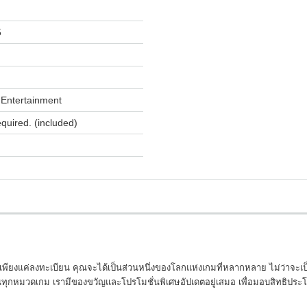
5
Entertainment
equired. (included)
ยงแค่ลงทะเบียน คุณจะได้เป็นส่วนหนึ่งของโลกแห่งเกมที่หลากหลาย ไม่ว่าจะเป็น ส
ทุกหมวดเกม เรามีของขวัญและโปรโมชั่นพิเศษอัปเดตอยู่เสมอ เพื่อมอบสิทธิประโยช