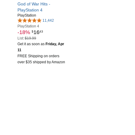
God of War Hits -
PlayStation 4
PlayStation
11,442
PlayStation 4
-18%
16
$
43
List:
$19.99
Get it as soon as
Friday, Apr
11
FREE Shipping on orders
over $35 shipped by Amazon