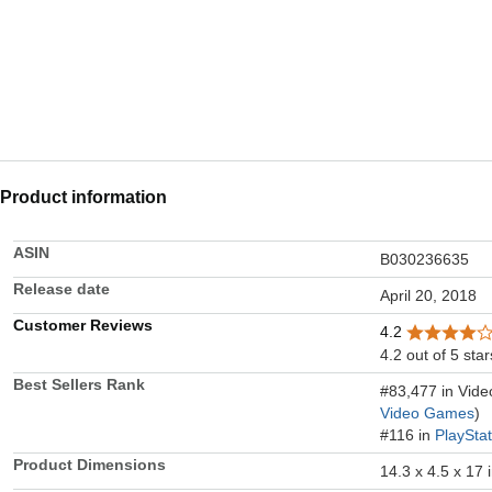
Product information
ASIN
B030236635
Release date
April 20, 2018
Customer Reviews
4.2
4.2 out of 5 star
Best Sellers Rank
#83,477 in Vid
Video Games
)
#116 in
PlaySta
Product Dimensions
14.3 x 4.5 x 17