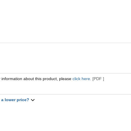
 information about this product, please
click here.
[PDF ]
t a lower price?