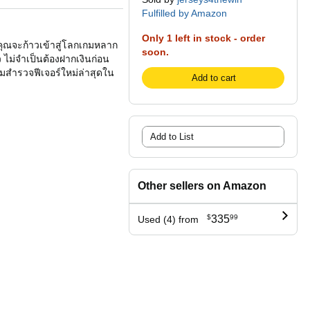
Fulfilled by Amazon
Only 1 left in stock - order
 คุณจะก้าวเข้าสู่โลกเกมหลาก
soon.
ว ไม่จำเป็นต้องฝากเงินก่อน
อมสำรวจฟีเจอร์ใหม่ล่าสุดใน
Add to cart
Add to List
Other sellers on Amazon
$
335
99
Used (4) from