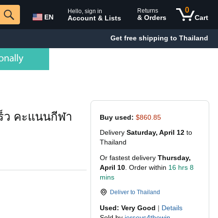
0
Returns
Hello, sign in
EN
& Orders
Cart
Account & Lists
Get free shipping to Thailand
ร็ว คะแนนกีฬา
Buy used:
$860.85
Delivery
Saturday, April 12
to
Thailand
Or fastest delivery
Thursday,
April 10
. Order within
16 hrs 8
mins
Deliver to
Thailand
Used: Very Good
|
Details
Sold by
jerseys4thewin